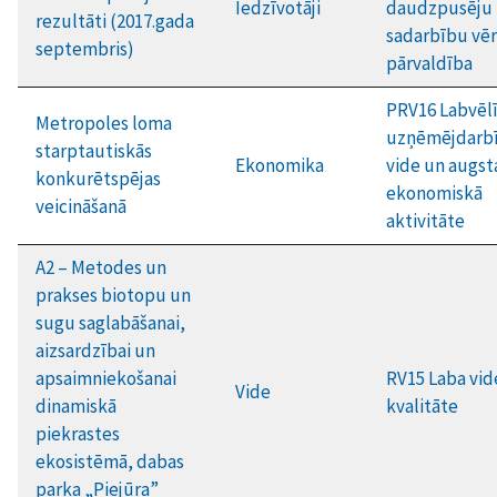
Iedzīvotāji
daudzpusēju
rezultāti (2017.gada
sadarbību vēr
septembris)
pārvaldība
PRV16 Labvēl
Metropoles loma
uzņēmējdarb
starptautiskās
Ekonomika
vide un augst
konkurētspējas
ekonomiskā
veicināšanā
aktivitāte
A2 – Metodes un
prakses biotopu un
sugu saglabāšanai,
aizsardzībai un
apsaimniekošanai
RV15 Laba vid
Vide
dinamiskā
kvalitāte
piekrastes
ekosistēmā, dabas
parka „Piejūra”