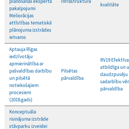
plānošanas eksperta
Infrastruktūra
kvalitāte
pakalpojumi
Meliorācijas
attīstības tematiskā
plānojuma izstrādes
ietvaros
Aptauja Rīgas
iedzīvotāju
RV19 Efektīva
apmierinātība ar
atbildīga un 
pašvaldības darbību
Pilsētas
daudzpusēju
un pilsētā
pārvaldība
sadarbību vēr
notiekošajiem
pārvaldība
procesiem
(2018.gads)
Konceptuāla
risinājuma izstrāde
stāvparku izveidei