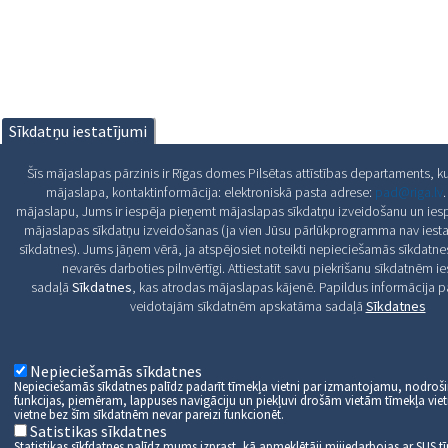
Sīkdatņu iestatījumi
Šīs mājaslapas pārzinis ir Rīgas domes Pilsētas attīstības departaments, kur
mājaslapa, kontaktinformācija: elektroniskā pasta adrese:
pad@riga.lv
mājaslapu, Jums ir iespēja pieņemt mājaslapas sīkdatņu izveidošanu un iespē
mājaslapas sīkdatņu izveidošanas (ja vien Jūsu pārlūkprogramma nav iest
sīkdatnes). Jums jāņem vērā, ja atspējosiet noteikti nepieciešamās sīkdatnes
nevarēs darboties pilnvērtīgi. Attiestatīt savu piekrišanu sīkdatnēm 
sadaļā
Sīkdatnes
, kas atrodas mājaslapas kājenē. Papildus informācija 
veidotajām sīkdatnēm apskatāma sadaļā
Sīkdatnes
Nepieciešamās sīkdatnes
Nepieciešamās sīkdatnes palīdz padarīt tīmekļa vietni par izmantojamu, nodro
funkcijas, piemēram, lappuses navigāciju un piekļuvi drošām vietām tīmekļa vie
vietne bez šīm sīkdatnēm nevar pareizi funkcionēt.
Satistikas sīkdatnes
Statistikas sīkfdatnes palīdz mums izprast, kā apmeklētāji mijiedarbojas ar SUS tī