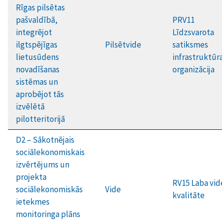
Rīgas pilsētas
pašvaldībā,
PRV11
integrējot
Līdzsvarota
ilgtspējīgas
Pilsētvide
satiksmes
lietusūdens
infrastruktūr
novadīšanas
organizācija
sistēmas un
aprobējot tās
izvēlētā
pilotteritorijā
D2 – Sākotnējais
sociālekonomiskais
izvērtējums un
projekta
RV15 Laba vid
sociālekonomiskās
Vide
kvalitāte
ietekmes
monitoringa plāns