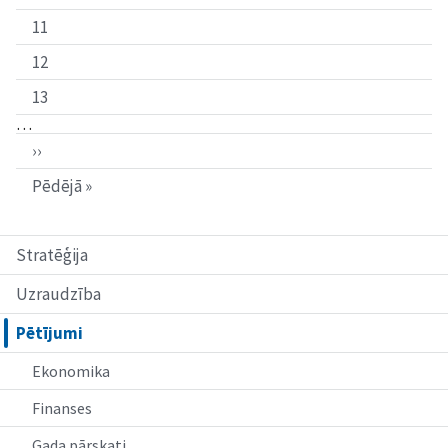
11
12
13
…
››
Pēdējā »
Stratēģija
Uzraudzība
Pētījumi
Ekonomika
Finanses
Gada pārskati