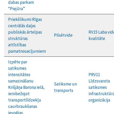
dabas parkam
“Piejūra”
Priekšlikumi Rīgas
centrālās daļas
publiskās ārtelpas
RV15 Laba vid
Pilsētvide
struktūras
kvalitāte
attīstības
pamatnosacījumiem
Izpēte par
satiksmes
intensitātes
PRV11
samazināšanu
Līdzsvarota
Satiksme un
Krišjāņa Barona ielā,
satiksmes
transports
ierobežojot
infrastruktūr
transportlīdzekļu
organizācija
caurbraukšanas
iespējas