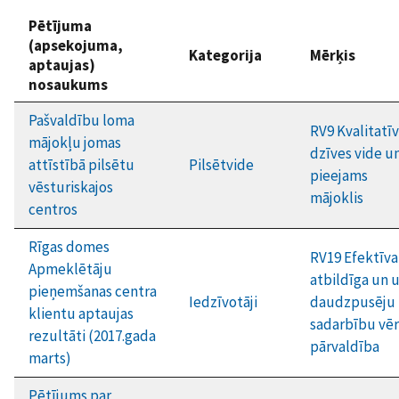
Pētījuma
(apsekojuma,
Kategorija
Mērķis
aptaujas)
nosaukums
Pašvaldību loma
RV9 Kvalitatī
mājokļu jomas
dzīves vide u
attīstībā pilsētu
Pilsētvide
pieejams
vēsturiskajos
mājoklis
centros
Rīgas domes
RV19 Efektīva
Apmeklētāju
atbildīga un 
pieņemšanas centra
Iedzīvotāji
daudzpusēju
klientu aptaujas
sadarbību vēr
rezultāti (2017.gada
pārvaldība
marts)
Pētījums par