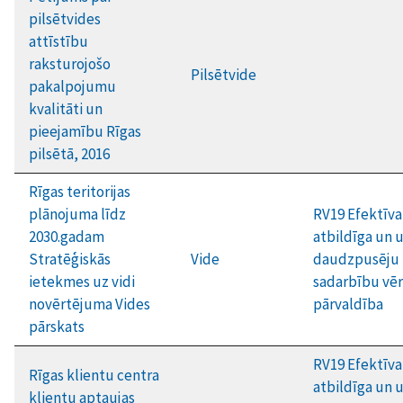
pilsētvides
attīstību
raksturojošo
Pilsētvide
pakalpojumu
kvalitāti un
pieejamību Rīgas
pilsētā, 2016
Rīgas teritorijas
plānojuma līdz
RV19 Efektīva
2030.gadam
atbildīga un 
Stratēģiskās
Vide
daudzpusēju
ietekmes uz vidi
sadarbību vēr
novērtējuma Vides
pārvaldība
pārskats
RV19 Efektīva
Rīgas klientu centra
atbildīga un 
klientu aptaujas