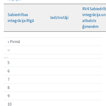
RV4 Sabiedrī
Sabiedrības
integrācija un
Iedzīvotāji
integrācija Rīgā
atbalsts
ģimenēm
« Pirmā
‹‹
…
5
6
7
8
9
10