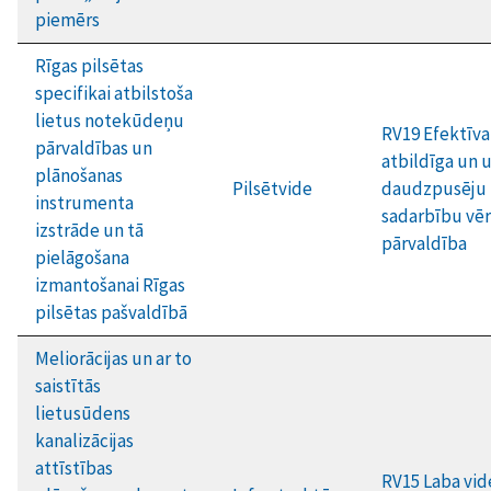
piemērs
Rīgas pilsētas
specifikai atbilstoša
lietus notekūdeņu
RV19 Efektīva
pārvaldības un
atbildīga un 
plānošanas
Pilsētvide
daudzpusēju
instrumenta
sadarbību vēr
izstrāde un tā
pārvaldība
pielāgošana
izmantošanai Rīgas
pilsētas pašvaldībā
Meliorācijas un ar to
saistītās
lietusūdens
kanalizācijas
attīstības
RV15 Laba vid