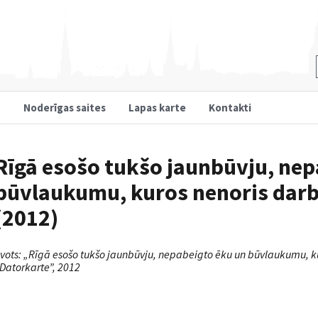
u
Noderīgas saites
Lapas karte
Kontakti
Rīgā esošo tukšo jaunbūvju, nep
būvlaukumu, kuros nenoris dar
(2012)
vots: „Rīgā esošo tukšo jaunbūvju, nepabeigto ēku un būvlaukumu, k
Datorkarte”, 2012