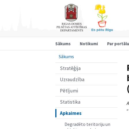
Sākums
Notikumi
Par portāl
Sākums
Stratēģija
Uzraudzība
Pētījumi
Statistika
A
„
Apkaimes
Degradēto teritoriju un