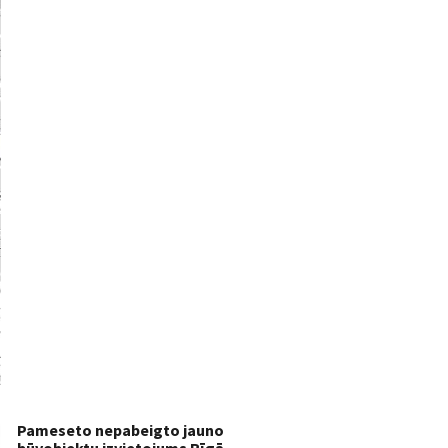
Pameseto nepabeigto jauno
būvobjektu izvietojums Rīgā