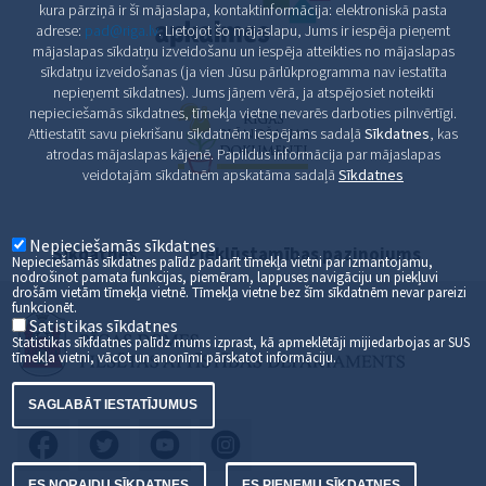
kura pārziņā ir šī mājaslapa, kontaktinformācija: elektroniskā pasta
adrese:
pad@riga.lv
. Lietojot šo mājaslapu, Jums ir iespēja pieņemt
mājaslapas sīkdatņu izveidošanu un iespēja atteikties no mājaslapas
sīkdatņu izveidošanas (ja vien Jūsu pārlūkprogramma nav iestatīta
nepieņemt sīkdatnes). Jums jāņem vērā, ja atspējosiet noteikti
nepieciešamās sīkdatnes, tīmekļa vietne nevarēs darboties pilnvērtīgi.
Attiestatīt savu piekrišanu sīkdatnēm iespējams sadaļā
Sīkdatnes
, kas
atrodas mājaslapas kājenē. Papildus informācija par mājaslapas
veidotajām sīkdatnēm apskatāma sadaļā
Sīkdatnes
Nepieciešamās sīkdatnes
Sīkdatnes
Piekļūstamības paziņojums
Nepieciešamās sīkdatnes palīdz padarīt tīmekļa vietni par izmantojamu,
nodrošinot pamata funkcijas, piemēram, lappuses navigāciju un piekļuvi
drošām vietām tīmekļa vietnē. Tīmekļa vietne bez šīm sīkdatnēm nevar pareizi
funkcionēt.
Satistikas sīkdatnes
Statistikas sīkfdatnes palīdz mums izprast, kā apmeklētāji mijiedarbojas ar SUS
tīmekļa vietni, vācot un anonīmi pārskatot informāciju.
SAGLABĀT IESTATĪJUMUS
ES NORAIDU SĪKDATNES
ES PIEŅEMU SĪKDATNES