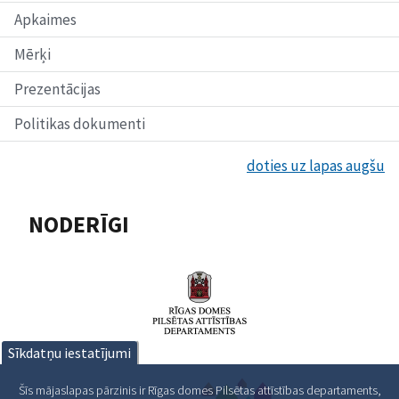
Apkaimes
Mērķi
Prezentācijas
Politikas dokumenti
doties uz lapas augšu
NODERĪGI
Sīkdatņu iestatījumi
Šīs mājaslapas pārzinis ir Rīgas domes Pilsētas attīstības departaments,