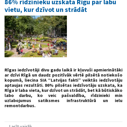
86% rīdzinieku uzskata Rīgu par labu
mērķu
vietu, kur dzīvot un strādāt
izpildē
Rīgas iedzīvotāji divu gadu laikā ir kļuvuši apmierinātāki
ar dzīvi Rīgā un daudz pozitīvāk vērtē pilsētā notiekošo
kopumā, liecina SIA “Latvijas fakti” veiktās iedzīvotāju
aptaujas rezultāti. 86% pilsētas iedzīvotāju uzskata, ka
Rīga ir laba vieta, kur dzīvot un strādāt, bet kā būtiskāko
labo darbu, ko veic pašvaldība, rīdzinieki min
uzlabojumus satiksmes infrastruktūrā un ielu
remontdarbus.
Lasīt vairāk
par