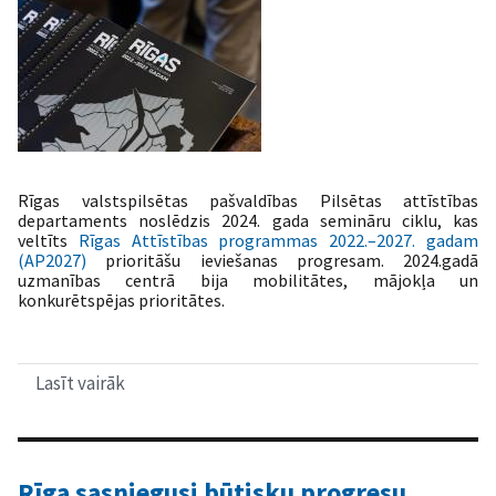
Rīgas valstspilsētas pašvaldības Pilsētas attīstības
departaments noslēdzis 2024. gada semināru ciklu, kas
veltīts
Rīgas Attīstības programmas 2022.–2027. gadam
(AP2027)
prioritāšu ieviešanas progresam. 2024.gadā
uzmanības centrā bija mobilitātes, mājokļa un
konkurētspējas prioritātes.
Lasīt vairāk
par
Semināri
par
AP2027
prioritāšu
ieviešanas
Rīga sasniegusi būtisku progresu