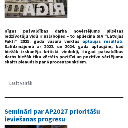
Rīgas pašvaldības darba novērtējums pilsētas
iedzīvotāju vidū ir uzlabojies – to apliecina SIA “Latvijas
Fakti” 2025. gada vasarā veiktās
aptaujas rezultāti
.
Salīdzinājumā ar 2022. un 2024. gada aptaujām, kad
biežāk izskanēja kritiski viedokļi, šogad pašvaldības
darbs biežāk tika vērtēts pozitīvi un pozitīvo vērtējumu
skaits pieaudzis par 6 procentpunktiem.
Lasīt vairāk
par
Rīdzinieku
vērtējums
par
pašvaldības
darbu
Semināri par AP2027 prioritāšu
uzlabojies
ieviešanas progresu