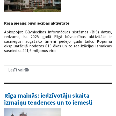
Rīgā pieaug būvniecības aktivitāte
Apkopojot Būvniecības informācijas sistēmas (BIS) datus,
redzams, ka 2025. gadā Rīgā būvniecības aktivitāte ir
sasniegusi augstāko līmeni pēdējo gadu laikā. Kopumā
ekspluatācijā nodotas 813 ēkas un to realizācijas izmaksas
sasniedza 441,6 miljonus eiro.
Lasīt vairāk
par
Būvniecības
attīstības
tendences
Rīgā
Rīga mainās: iedzīvotāju skaita
izmaiņu tendences un to iemesli