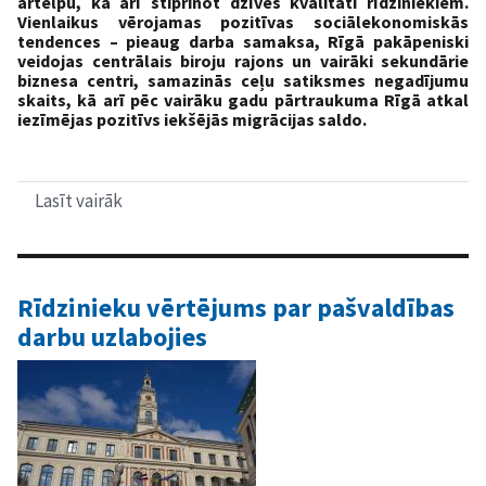
ārtelpu, kā arī stiprinot dzīves kvalitāti rīdziniekiem.
Vienlaikus vērojamas pozitīvas sociālekonomiskās
tendences – pieaug darba samaksa, Rīgā pakāpeniski
veidojas centrālais biroju rajons un vairāki sekundārie
biznesa centri, samazinās ceļu satiksmes negadījumu
skaits, kā arī pēc vairāku gadu pārtraukuma Rīgā atkal
iezīmējas pozitīvs iekšējās migrācijas saldo.
Lasīt vairāk
par
Rīgā
uzlabojas
pilsētvide,
veidojas
biznesa
Rīdzinieku vērtējums par pašvaldības
centri
darbu uzlabojies
un
nostiprinās
galvaspilsētas
pievilcība