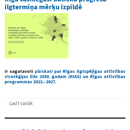
progresu
ilgtermiņa mērķu izpildē
Ir sagatavoti
pārskati par Rīgas ilgtspējīgas attīstības
stratēģijas līdz 2030. gadam (RIAS) un Rīgas attīstības
programmas 2022.–2027.
Lasīt vairāk
par
Rīga
sasniegusi
būtisku
progresu
ilgtermiņa