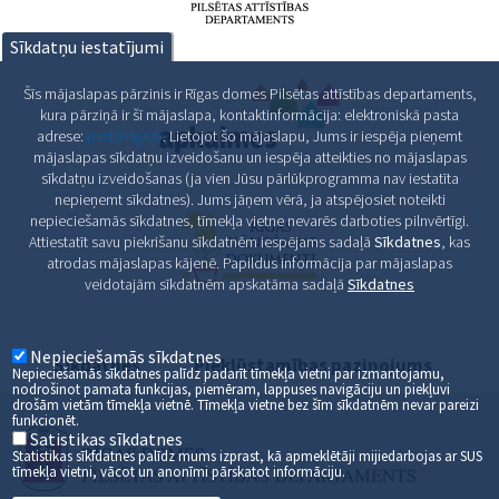
Sīkdatņu iestatījumi
Šīs mājaslapas pārzinis ir Rīgas domes Pilsētas attīstības departaments,
kura pārziņā ir šī mājaslapa, kontaktinformācija: elektroniskā pasta
adrese:
pad@riga.lv
. Lietojot šo mājaslapu, Jums ir iespēja pieņemt
mājaslapas sīkdatņu izveidošanu un iespēja atteikties no mājaslapas
sīkdatņu izveidošanas (ja vien Jūsu pārlūkprogramma nav iestatīta
nepieņemt sīkdatnes). Jums jāņem vērā, ja atspējosiet noteikti
nepieciešamās sīkdatnes, tīmekļa vietne nevarēs darboties pilnvērtīgi.
Attiestatīt savu piekrišanu sīkdatnēm iespējams sadaļā
Sīkdatnes
, kas
atrodas mājaslapas kājenē. Papildus informācija par mājaslapas
veidotajām sīkdatnēm apskatāma sadaļā
Sīkdatnes
Nepieciešamās sīkdatnes
Sīkdatnes
Piekļūstamības paziņojums
Nepieciešamās sīkdatnes palīdz padarīt tīmekļa vietni par izmantojamu,
nodrošinot pamata funkcijas, piemēram, lappuses navigāciju un piekļuvi
drošām vietām tīmekļa vietnē. Tīmekļa vietne bez šīm sīkdatnēm nevar pareizi
funkcionēt.
Satistikas sīkdatnes
Statistikas sīkfdatnes palīdz mums izprast, kā apmeklētāji mijiedarbojas ar SUS
tīmekļa vietni, vācot un anonīmi pārskatot informāciju.