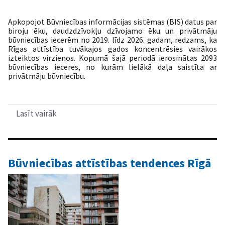
Apkopojot Būvniecības informācijas sistēmas (BIS) datus par
biroju ēku, daudzdzīvokļu dzīvojamo ēku un privātmāju
būvniecības iecerēm no 2019. līdz 2026. gadam, redzams, ka
Rīgas attīstība tuvākajos gados koncentrēsies vairākos
izteiktos virzienos. Kopumā šajā periodā ierosinātas 2093
būvniecības ieceres, no kurām lielākā daļa saistīta ar
privātmāju būvniecību.
Lasīt vairāk
par
Būvniecības
ieceres
iezīmē
nākotnes
attīstības
Būvniecības attīstības tendences Rīgā
teritorijas
Rīgā