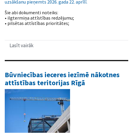
uzsākšanu pieņemts 2026. gada 22. aprīlī.
Šie abi dokumenti noteiks:
• ilgtermiņa attīstības redzējumu;
• pilsētas attīstības prioritātes;
Lasīt vairāk
par
Rīga
uzsāk
jaunu
attīstības
plānošanas
Būvniecības ieceres iezīmē nākotnes
posmu
attīstības teritorijas Rīgā