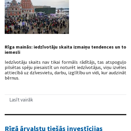
Rīga mainās: iedzīvotāju skaita izmaiņu tendences un to
iemesli
Iedzīvotāju skaits nav tikai formāls rādītājs, tas atspoguļo
pilsētas spēju piesaistīt un noturēt iedzīvotājus, viņu izvēles
attiecībā uz dzīvesvietu, darbu, izglītību un vidi, kur audzināt
bērnus.
Lasīt vairāk
par
Rīga
mainās:
iedzīvotāju
skaita
izmaiņu
Rīgā ārvalstu tiešās investīcijas