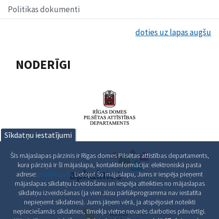
Politikas dokumenti
doties uz lapas augšu
NODERĪGI
Sīkdatņu iestatījumi
Šīs mājaslapas pārzinis ir Rīgas domes Pilsētas attīstības departaments,
kura pārziņā ir šī mājaslapa, kontaktinformācija: elektroniskā pasta
adrese:
pad@riga.lv
. Lietojot šo mājaslapu, Jums ir iespēja pieņemt
mājaslapas sīkdatņu izveidošanu un iespēja atteikties no mājaslapas
sīkdatņu izveidošanas (ja vien Jūsu pārlūkprogramma nav iestatīta
nepieņemt sīkdatnes). Jums jāņem vērā, ja atspējosiet noteikti
nepieciešamās sīkdatnes, tīmekļa vietne nevarēs darboties pilnvērtīgi.