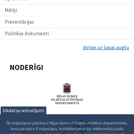
Mērķi
Prezentācijas
Politikas dokumenti
doties uz lapas augšu
NODERĪGI
Sīkdatņu iestatījumi
Šīs mājaslapas pārzinis ir Rīgas domes Pilsētas attīstības departaments,
kura pārziņā ir šī mājaslapa, kontaktinformācija: elektroniskā pasta