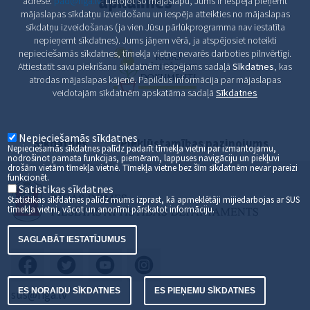
adrese:
pad@riga.lv
. Lietojot šo mājaslapu, Jums ir iespēja pieņemt
mājaslapas sīkdatņu izveidošanu un iespēja atteikties no mājaslapas
sīkdatņu izveidošanas (ja vien Jūsu pārlūkprogramma nav iestatīta
nepieņemt sīkdatnes). Jums jāņem vērā, ja atspējosiet noteikti
nepieciešamās sīkdatnes, tīmekļa vietne nevarēs darboties pilnvērtīgi.
Attiestatīt savu piekrišanu sīkdatnēm iespējams sadaļā
Sīkdatnes
, kas
atrodas mājaslapas kājenē. Papildus informācija par mājaslapas
veidotajām sīkdatnēm apskatāma sadaļā
Sīkdatnes
Nepieciešamās sīkdatnes
Sīkdatnes
Piekļūstamības paziņojums
Nepieciešamās sīkdatnes palīdz padarīt tīmekļa vietni par izmantojamu,
nodrošinot pamata funkcijas, piemēram, lappuses navigāciju un piekļuvi
drošām vietām tīmekļa vietnē. Tīmekļa vietne bez šīm sīkdatnēm nevar pareizi
funkcionēt.
Satistikas sīkdatnes
Statistikas sīkfdatnes palīdz mums izprast, kā apmeklētāji mijiedarbojas ar SUS
tīmekļa vietni, vācot un anonīmi pārskatot informāciju.
SAGLABĀT IESTATĪJUMUS
ES NORAIDU SĪKDATNES
ES PIEŅEMU SĪKDATNES
sus@riga.lv