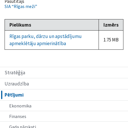
Pasūtītājs
SIA “Rīgas meži”
Pielikums
Izmērs
Rīgas parku, dārzu un apstādījumu
1.75 MB
apmeklētāju apmierinātība
Stratēģija
Uzraudzība
Pētījumi
Ekonomika
Finanses
Gada pārskati