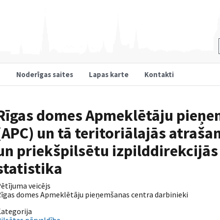
u
Noderīgas saites
Lapas karte
Kontakti
Rīgas domes Apmeklētāju pieņe
(APC) un tā teritoriālajās atraša
un priekšpilsētu izpilddirekcij
statistika
ētījuma veicējs
īgas domes Apmeklētāju pieņemšanas centra darbinieki
ategorija