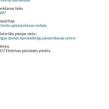
ilsētas pārvaldība
eikšanas laiks
007
asūtītājs
lientu apkalpošanas nodaļa
ateriālu pieejas vieta
īgas domes Apmeklētāju pieņemšanas centrs
ērķis
17 Efektīvas pārvaldes pilsēta