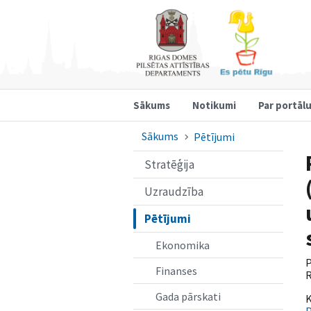
Sākums
Notikumi
Par portāl
Sākums
Pētījumi
Stratēģija
Uzraudzība
Pētījumi
Ekonomika
P
Finanses
R
Gada pārskati
K