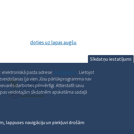
doties uz lapas augšu
Sīkdatņu iestatījumi
a: elektroniskā pasta adrese:
pad@riga.lv
. Lietojot
 izveidošanas (ja vien Jūsu pārlūkprogramma nav
varēs darboties pilnvērtīgi. Attiestatīt savu
slapas veidotajām sīkdatnēm apskatāma sadaļā
m, lappuses navigāciju un piekļuvi drošām