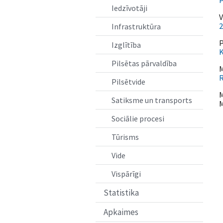
P
Iedzīvotāji
V
2
Infrastruktūra
P
Izglītība
K
Pilsētas pārvaldība
M
R
Pilsētvide
M
Satiksme un transports
M
Sociālie procesi
Tūrisms
Vide
Vispārīgi
Statistika
Apkaimes