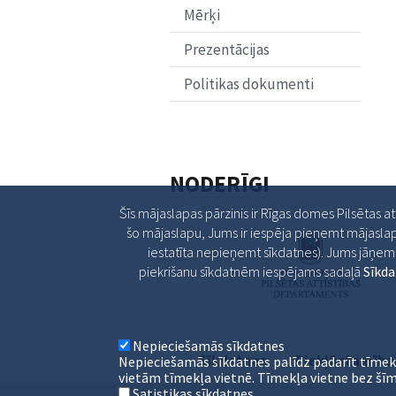
Mērķi
Prezentācijas
Politikas dokumenti
NODERĪGI
Šīs mājaslapas pārzinis ir Rīgas domes Pilsētas a
šo mājaslapu, Jums ir iespēja pieņemt mājaslap
iestatīta nepieņemt sīkdatnes). Jums jāņem v
piekrišanu sīkdatnēm iespējams sadaļā
Sīkd
Nepieciešamās sīkdatnes
Sīkdatnes
Piekļūstamība
Nepieciešamās sīkdatnes palīdz padarīt tīmek
vietām tīmekļa vietnē. Tīmekļa vietne bez šīm
Satistikas sīkdatnes