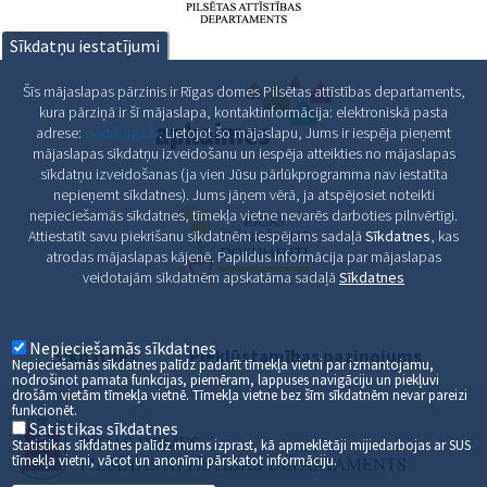
Sīkdatņu iestatījumi
Šīs mājaslapas pārzinis ir Rīgas domes Pilsētas attīstības departaments,
kura pārziņā ir šī mājaslapa, kontaktinformācija: elektroniskā pasta
adrese:
pad@riga.lv
. Lietojot šo mājaslapu, Jums ir iespēja pieņemt
mājaslapas sīkdatņu izveidošanu un iespēja atteikties no mājaslapas
sīkdatņu izveidošanas (ja vien Jūsu pārlūkprogramma nav iestatīta
nepieņemt sīkdatnes). Jums jāņem vērā, ja atspējosiet noteikti
nepieciešamās sīkdatnes, tīmekļa vietne nevarēs darboties pilnvērtīgi.
Attiestatīt savu piekrišanu sīkdatnēm iespējams sadaļā
Sīkdatnes
, kas
atrodas mājaslapas kājenē. Papildus informācija par mājaslapas
veidotajām sīkdatnēm apskatāma sadaļā
Sīkdatnes
Nepieciešamās sīkdatnes
Sīkdatnes
Piekļūstamības paziņojums
Nepieciešamās sīkdatnes palīdz padarīt tīmekļa vietni par izmantojamu,
nodrošinot pamata funkcijas, piemēram, lappuses navigāciju un piekļuvi
drošām vietām tīmekļa vietnē. Tīmekļa vietne bez šīm sīkdatnēm nevar pareizi
funkcionēt.
Satistikas sīkdatnes
Statistikas sīkfdatnes palīdz mums izprast, kā apmeklētāji mijiedarbojas ar SUS
tīmekļa vietni, vācot un anonīmi pārskatot informāciju.