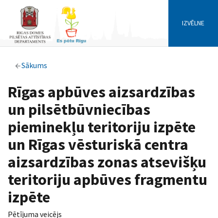
IZVĒLNE
Sākums
Rīgas apbūves aizsardzības
un pilsētbūvniecības
pieminekļu teritoriju izpēte
un Rīgas vēsturiskā centra
aizsardzības zonas atsevišķu
teritoriju apbūves fragmentu
izpēte
Pētījuma veicējs