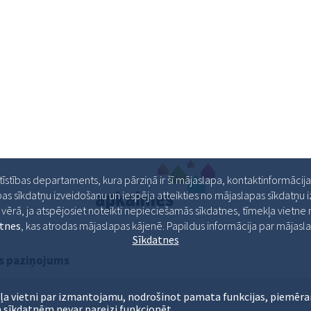
ttīstības departaments, kura pārziņā ir šī mājaslapa, kontaktinformācij
as sīkdatņu izveidošanu un iespēja atteikties no mājaslapas sīkdatņu
ērā, ja atspējosiet noteikti nepieciešamās sīkdatnes, tīmekļa vietne ne
atnes
, kas atrodas mājaslapas kājenē. Papildus informācija par māja
Sīkdatnes
s paziņojums
ļa vietni par izmantojamu, nodrošinot pamata funkcijas, piemēra
 sīkdatnēm nevar pareizi funkcionēt.