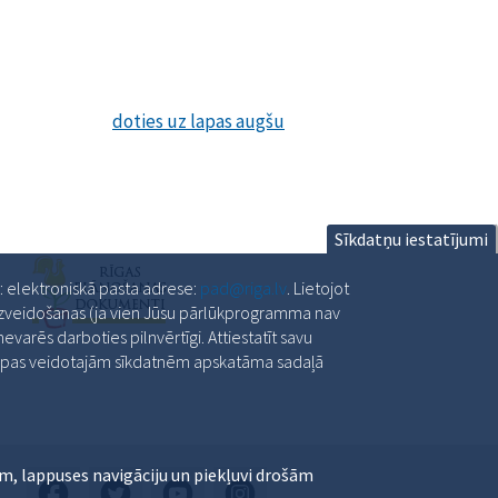
doties uz lapas augšu
Sīkdatņu iestatījumi
a: elektroniskā pasta adrese:
pad@riga.lv
. Lietojot
 izveidošanas (ja vien Jūsu pārlūkprogramma nav
varēs darboties pilnvērtīgi. Attiestatīt savu
slapas veidotajām sīkdatnēm apskatāma sadaļā
m, lappuses navigāciju un piekļuvi drošām