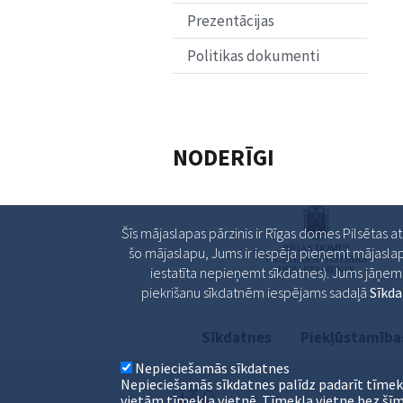
Prezentācijas
Politikas dokumenti
NODERĪGI
Šīs mājaslapas pārzinis ir Rīgas domes Pilsētas a
šo mājaslapu, Jums ir iespēja pieņemt mājaslap
iestatīta nepieņemt sīkdatnes). Jums jāņem v
piekrišanu sīkdatnēm iespējams sadaļā
Sīkd
Sīkdatnes
Piekļūstamība
Nepieciešamās sīkdatnes
Nepieciešamās sīkdatnes palīdz padarīt tīmek
vietām tīmekļa vietnē. Tīmekļa vietne bez šīm