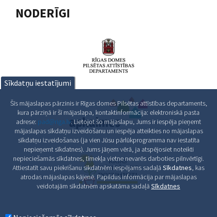
NODERĪGI
Sīkdatņu iestatījumi
Šīs mājaslapas pārzinis ir Rīgas domes Pilsētas attīstības departaments,
kura pārziņā ir šī mājaslapa, kontaktinformācija: elektroniskā pasta
adrese:
pad@riga.lv
. Lietojot šo mājaslapu, Jums ir iespēja pieņemt
mājaslapas sīkdatņu izveidošanu un iespēja atteikties no mājaslapas
sīkdatņu izveidošanas (ja vien Jūsu pārlūkprogramma nav iestatīta
nepieņemt sīkdatnes). Jums jāņem vērā, ja atspējosiet noteikti
nepieciešamās sīkdatnes, tīmekļa vietne nevarēs darboties pilnvērtīgi.
Attiestatīt savu piekrišanu sīkdatnēm iespējams sadaļā
Sīkdatnes
, kas
atrodas mājaslapas kājenē. Papildus informācija par mājaslapas
veidotajām sīkdatnēm apskatāma sadaļā
Sīkdatnes