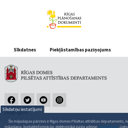
Sīkdatnes
Piekļūstamības paziņojums
Sīkdatņu iestatījumi
sus@riga.lv
Šīs mājaslapas pārzinis ir Rīgas domes Pilsētas attīstības departaments, ku
mājaslapa, kontaktinformācija: elektroniskā pasta adrese:
pad@riga.lv
. Liet