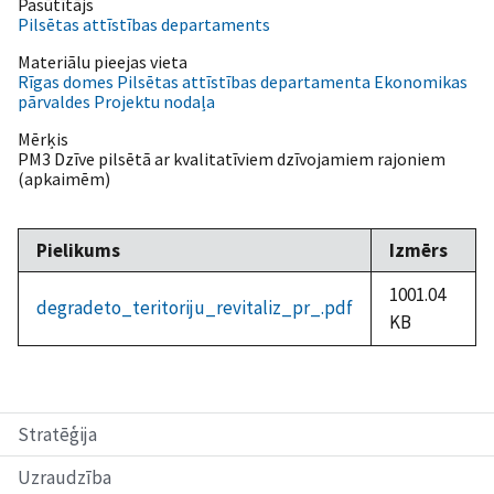
Pasūtītājs
Pilsētas attīstības departaments
Materiālu pieejas vieta
Rīgas domes Pilsētas attīstības departamenta Ekonomikas
pārvaldes Projektu nodaļa
Mērķis
PM3 Dzīve pilsētā ar kvalitatīviem dzīvojamiem rajoniem
(apkaimēm)
Pielikums
Izmērs
1001.04
degradeto_teritoriju_revitaliz_pr_.pdf
KB
Stratēģija
Uzraudzība