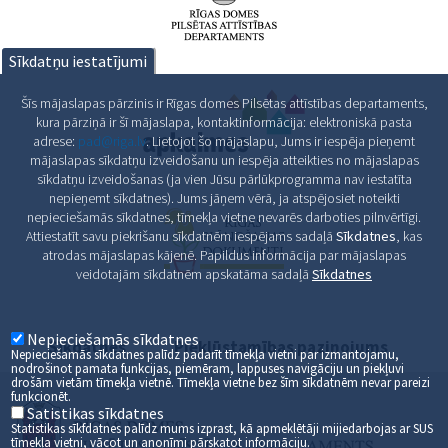
Sīkdatņu iestatījumi
Šīs mājaslapas pārzinis ir Rīgas domes Pilsētas attīstības departaments,
kura pārziņā ir šī mājaslapa, kontaktinformācija: elektroniskā pasta
adrese:
pad@riga.lv
. Lietojot šo mājaslapu, Jums ir iespēja pieņemt
mājaslapas sīkdatņu izveidošanu un iespēja atteikties no mājaslapas
sīkdatņu izveidošanas (ja vien Jūsu pārlūkprogramma nav iestatīta
nepieņemt sīkdatnes). Jums jāņem vērā, ja atspējosiet noteikti
nepieciešamās sīkdatnes, tīmekļa vietne nevarēs darboties pilnvērtīgi.
Attiestatīt savu piekrišanu sīkdatnēm iespējams sadaļā
Sīkdatnes
, kas
atrodas mājaslapas kājenē. Papildus informācija par mājaslapas
veidotajām sīkdatnēm apskatāma sadaļā
Sīkdatnes
Nepieciešamās sīkdatnes
Sīkdatnes
Piekļūstamības paziņojums
Nepieciešamās sīkdatnes palīdz padarīt tīmekļa vietni par izmantojamu,
nodrošinot pamata funkcijas, piemēram, lappuses navigāciju un piekļuvi
drošām vietām tīmekļa vietnē. Tīmekļa vietne bez šīm sīkdatnēm nevar pareizi
funkcionēt.
Satistikas sīkdatnes
Statistikas sīkfdatnes palīdz mums izprast, kā apmeklētāji mijiedarbojas ar SUS
tīmekļa vietni, vācot un anonīmi pārskatot informāciju.