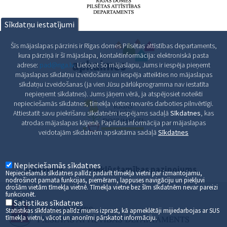
Sīkdatņu iestatījumi
Šīs mājaslapas pārzinis ir Rīgas domes Pilsētas attīstības departaments,
kura pārziņā ir šī mājaslapa, kontaktinformācija: elektroniskā pasta
adrese:
pad@riga.lv
. Lietojot šo mājaslapu, Jums ir iespēja pieņemt
mājaslapas sīkdatņu izveidošanu un iespēja atteikties no mājaslapas
sīkdatņu izveidošanas (ja vien Jūsu pārlūkprogramma nav iestatīta
nepieņemt sīkdatnes). Jums jāņem vērā, ja atspējosiet noteikti
nepieciešamās sīkdatnes, tīmekļa vietne nevarēs darboties pilnvērtīgi.
Attiestatīt savu piekrišanu sīkdatnēm iespējams sadaļā
Sīkdatnes
, kas
atrodas mājaslapas kājenē. Papildus informācija par mājaslapas
veidotajām sīkdatnēm apskatāma sadaļā
Sīkdatnes
Nepieciešamās sīkdatnes
Sīkdatnes
Piekļūstamības paziņojums
Nepieciešamās sīkdatnes palīdz padarīt tīmekļa vietni par izmantojamu,
nodrošinot pamata funkcijas, piemēram, lappuses navigāciju un piekļuvi
drošām vietām tīmekļa vietnē. Tīmekļa vietne bez šīm sīkdatnēm nevar pareizi
funkcionēt.
Satistikas sīkdatnes
Statistikas sīkfdatnes palīdz mums izprast, kā apmeklētāji mijiedarbojas ar SUS
tīmekļa vietni, vācot un anonīmi pārskatot informāciju.