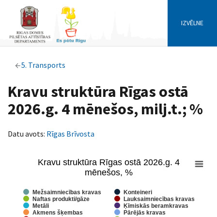
IZVĒLNE
5. Transports
Kravu struktūra Rīgas ostā
2026.g. 4 mēnešos, milj.t.; %
Datu avots:
Rīgas Brīvosta
Kravu struktūra Rīgas ostā 2026.g. 4
Kravu struktūra Rīgas ostā 2026.g. 4 mēnešos, %
mēnešos, %
Pie chart with 10 slices.
Mežsaimniecības kravas
Konteineri
View as data table, Kravu struktūra Rīgas ostā 2026.g. 4 mēnešo
Naftas produkti/gāze
Lauksaimniecības kravas
Metāli
Ķīmiskās beramkravas
Akmens šķembas
Pārējās kravas